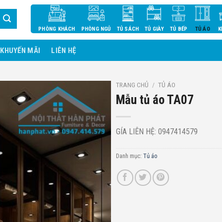
PHÒNG KHÁCH
PHÒNG NGỦ
TỦ SÁCH
TỦ GIÀY
TỦ BẾP
TỦ ÁO
K
KHUYẾN MÃI
LIÊN HỆ
TRANG CHỦ
/
TỦ ÁO
Mẫu tủ áo TA07
GÍA LIÊN HỆ: 0947414579
Danh mục:
Tủ áo