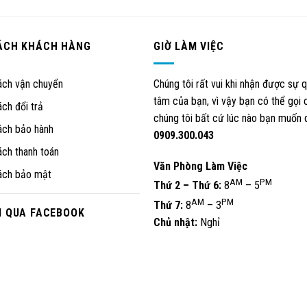
ÁCH KHÁCH HÀNG
GIỜ LÀM VIỆC
ách vận chuyển
Chúng tôi rất vui khi nhận được sự 
tâm của bạn, vì vậy bạn có thể gọi 
ách đổi trả
chúng tôi bất cứ lúc nào bạn muốn 
ách bảo hành
0909.300.043
ách thanh toán
Văn Phòng Làm Việc
ách bảo mật
AM
PM
Thứ 2 – Thứ 6:
8
– 5
AM
PM
Thứ 7:
8
– 3
I QUA FACEBOOK
Chủ nhật:
Nghỉ