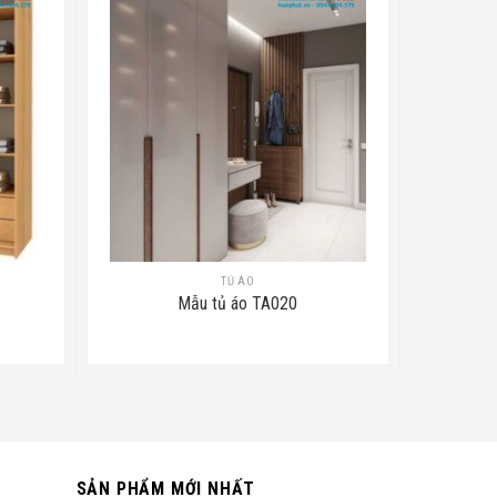
TỦ ÁO
Mẫu tủ áo TA020
SẢN PHẨM MỚI NHẤT