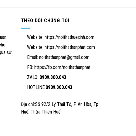
THEO DÕI CHÚNG TÔI
quan
Website:
https://noithathuexinh.com
cho
Website:
https://noithathanphat.com
qua số:
Email:
noithathanphat@gmail.com
FB: https://fb.com/noithathanphat
ZALO:
0909.300.043
HOTLINE:
0909.300.043
Địa chỉ:Số 92/2 Lý Thái Tổ, P. An Hòa, Tp.
Huế, Thừa Thiên Huế