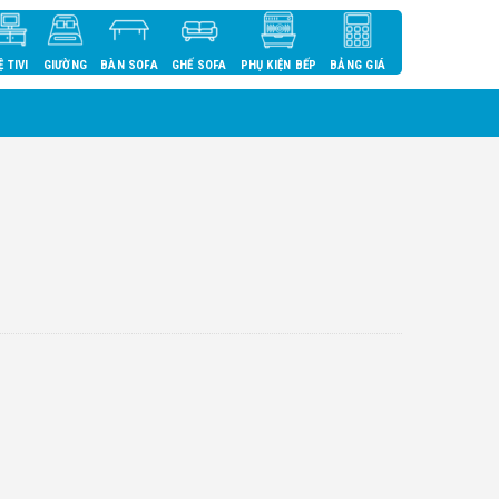
Ệ TIVI
GIƯỜNG
BÀN SOFA
GHẾ SOFA
PHỤ KIỆN BẾP
BẢNG GIÁ