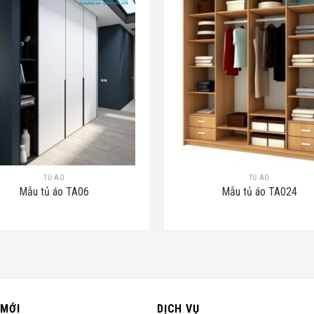
TỦ ÁO
TỦ ÁO
Mẫu tủ áo TA06
Mẫu tủ áo TA024
 MỚI
DỊCH VỤ