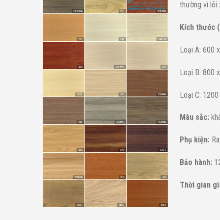
thường vì lõi
Kích thước 
Loại A: 600 
Loại B: 800 
Loại C: 1200
Màu sắc:
kh
Phụ kiện:
Ray
Bảo hành:
12
Thời gian g