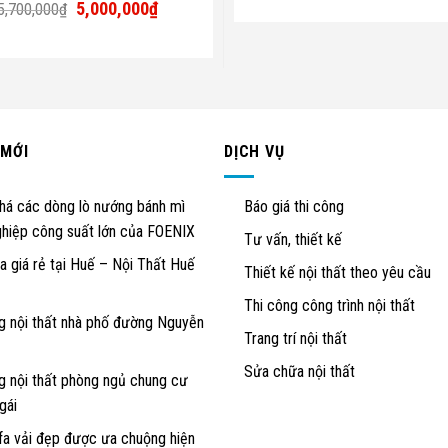
Giá
Giá
5,000,000
₫
5,700,000
₫
gốc
hiện
là:
tại
5,700,000₫.
là:
5,000,000₫.
 MỚI
DỊCH VỤ
á các dòng lò nướng bánh mì
Báo giá thi công
hiệp công suất lớn của FOENIX
Tư vấn, thiết kế
a giá rẻ tại Huế – Nội Thất Huế
Thiết kế nội thất theo yêu cầu
Thi công công trình nội thất
g nội thất nhà phố đường Nguyễn
Trang trí nội thất
Sửa chữa nội thất
g nội thất phòng ngủ chung cư
gái
a vải đẹp được ưa chuộng hiện