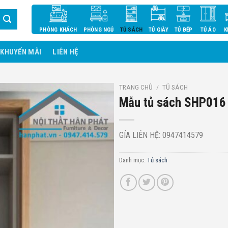
PHÒNG KHÁCH
PHÒNG NGỦ
TỦ SÁCH
TỦ GIÀY
TỦ BẾP
TỦ ÁO
K
KHUYẾN MÃI
LIÊN HỆ
TRANG CHỦ
/
TỦ SÁCH
Mẫu tủ sách SHP016
GÍA LIÊN HỆ: 0947414579
Danh mục:
Tủ sách