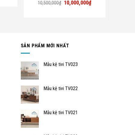
Giá
Giá
10,000,000
₫
10,500,000
₫
gốc
hiện
là:
tại
10,500,000₫.
là:
10,000,000₫.
SẢN PHẨM MỚI NHẤT
Mẫu kệ tivi TV023
Mẫu kệ tivi TV022
Mẫu kệ tivi TV021