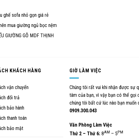
 ghế sofa nhỏ gọn giá rẻ
 nên mua giường ngủ bọc nệm
ỂU GIƯỜNG GỖ MDF THỊNH
ÁCH KHÁCH HÀNG
GIỜ LÀM VIỆC
ách vận chuyển
Chúng tôi rất vui khi nhận được sự 
tâm của bạn, vì vậy bạn có thể gọi 
ách đổi trả
chúng tôi bất cứ lúc nào bạn muốn 
ách bảo hành
0909.300.043
ách thanh toán
Văn Phòng Làm Việc
ách bảo mật
AM
PM
Thứ 2 – Thứ 6:
8
– 5