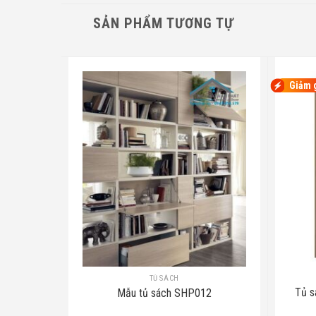
SẢN PHẨM TƯƠNG TỰ
Giảm 
TỦ SÁCH
Tủ s
3
Mẫu tủ sách SHP012