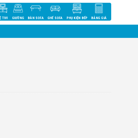
Ệ TIVI
GIƯỜNG
BÀN SOFA
GHẾ SOFA
PHỤ KIỆN BẾP
BẢNG GIÁ