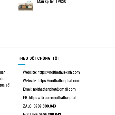
Mẫu kệ tivi TV020
THEO DÕI CHÚNG TÔI
quan
Website:
https://noithathuexinh.com
cho
Website:
https://noithathanphat.com
qua số:
Email:
noithathanphat@gmail.com
FB: https://fb.com/noithathanphat
ZALO:
0909.300.043
HOTLINE:
0909.300.043