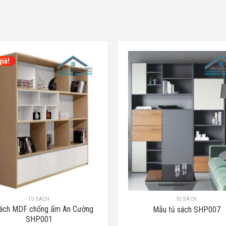
giá!
TỦ SÁCH
TỦ SÁCH
ách MDF chống ẩm An Cường
Mẫu tủ sách SHP007
SHP001