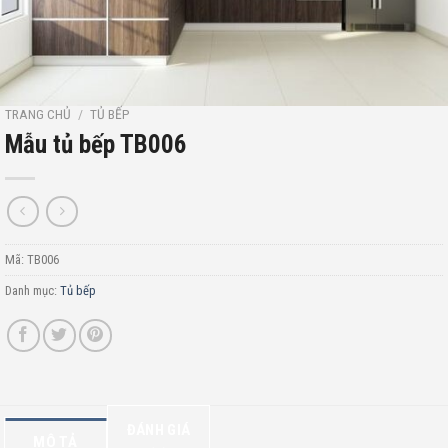
TRANG CHỦ
/
TỦ BẾP
Mẫu tủ bếp TB006
Mã:
TB006
Danh mục:
Tủ bếp
ĐÁNH GIÁ
MÔ TẢ