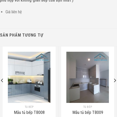
phù hợp với không gian bếp của bạn nhất )
Giá liên hệ
SẢN PHẨM TƯƠNG TỰ
TỦ BẾP
TỦ BẾP
Mẫu tủ bếp TB008
Mẫu tủ bếp TB009