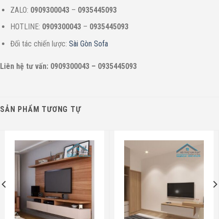
ZALO:
0909300043
–
0935445093
HOTLINE:
0909300043
–
0935445093
Đối tác chiến lược:
Sài Gòn Sofa
Liên hệ tư vấn: 0909300043 – 0935445093
SẢN PHẨM TƯƠNG TỰ