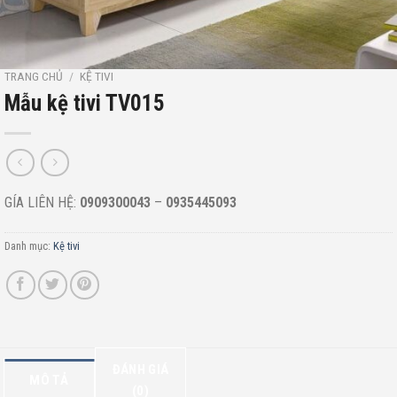
TRANG CHỦ
/
KỆ TIVI
Mẫu kệ tivi TV015
GÍA LIÊN HỆ:
0909300043
–
0935445093
Danh mục:
Kệ tivi
ĐÁNH GIÁ
MÔ TẢ
(0)