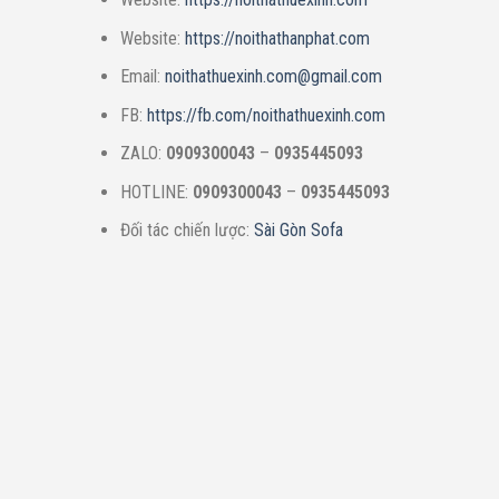
Website:
https://noithathanphat.com
Email:
noithathuexinh.com@gmail.com
FB:
https://fb.com/noithathuexinh.com
ZALO:
0909300043
–
0935445093
HOTLINE:
0909300043
–
0935445093
Đối tác chiến lược:
Sài Gòn Sofa