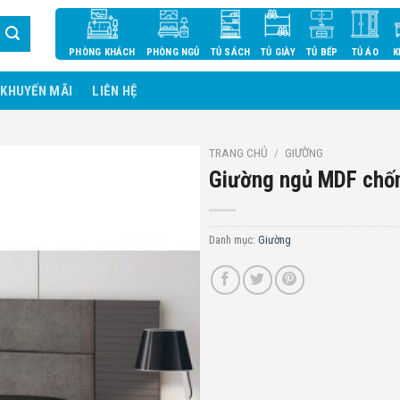
PHÒNG KHÁCH
PHÒNG NGỦ
TỦ SÁCH
TỦ GIÀY
TỦ BẾP
TỦ ÁO
K
KHUYẾN MÃI
LIÊN HỆ
TRANG CHỦ
/
GIƯỜNG
Giường ngủ MDF ch
Danh mục:
Giường