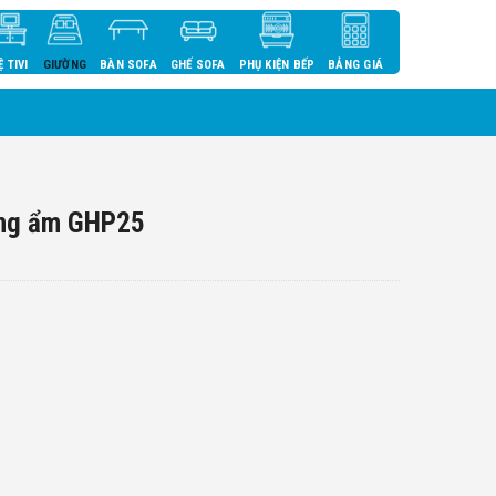
Ệ TIVI
GIƯỜNG
BÀN SOFA
GHẾ SOFA
PHỤ KIỆN BẾP
BẢNG GIÁ
ống ẩm GHP25