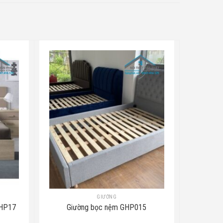
GIƯỜNG
GHP17
Giường bọc nệm GHP015