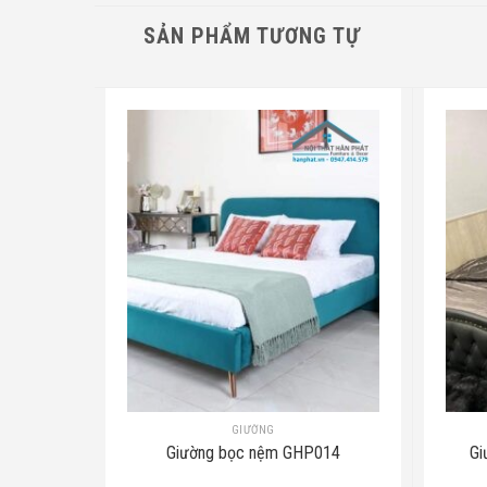
SẢN PHẨM TƯƠNG TỰ
GIƯỜNG
HP09
Giường bọc nệm GHP014
Gi