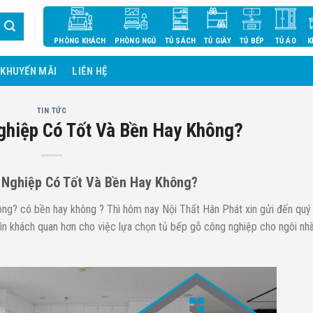
PHÒNG KHÁCH
PHÒNG NGỦ
TỦ SÁCH
TỦ GIÀY
TỦ BẾP
TỦ ÁO
K
KHUYẾN MÃI
LIÊN HỆ
TIN TỨC
ghiệp Có Tốt Và Bền Hay Không?
 Nghiệp Có Tốt Và Bền Hay Không?
hông? có bền hay không ? Thì hôm nay Nội Thất Hân Phát xin gửi đến quý
nhìn khách quan hơn cho việc lựa chọn tủ bếp gỗ công nghiệp cho ngôi nh