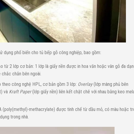
sử dụng phổ biến cho tủ bếp gỗ công nghiệp, bao gồm:
 từ 2 lớp cơ bản: 1 lớp là giấy nền được in hoa văn hoặc vân gỗ đa dạ
 chắc chắn bên ngoài.
o theo công nghệ HPL, cơ bản gồm 3 lớp:
Overlay
(lớp màng phủ bên
t) và
Kraft Paper
(lớp giấy nền) liên kết chặt chẽ với nhau bằng keo me
MA (poly(methyl)-methacrylate) được tinh chế từ dầu mỏ, có màu hoặc t
 dụng trong nhà.