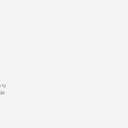
ỗ tự
hần