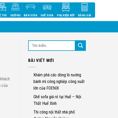
Ệ TIVI
GIƯỜNG
BÀN SOFA
GHẾ SOFA
PHỤ KIỆN BẾP
BẢNG GIÁ
BÀI VIẾT MỚI
Khám phá các dòng lò nướng
 khách
bánh mì công nghiệp công suất
à của
lớn của FOENIX
Ghế sofa giá rẻ tại Huế – Nội
Thất Huế Xinh
Thi công nội thất nhà phố