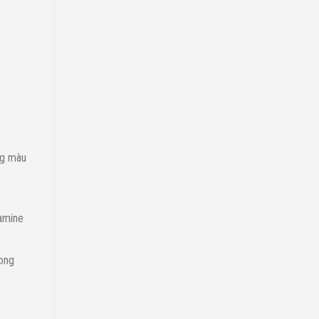
ng màu
lamine
rong