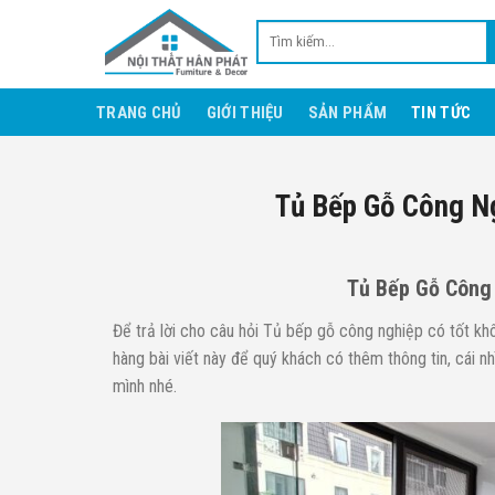
Skip
Tìm
to
kiếm:
content
TRANG CHỦ
GIỚI THIỆU
SẢN PHẨM
TIN TỨC
Tủ Bếp Gỗ Công N
Tủ Bếp Gỗ Công
Để trả lời cho câu hỏi Tủ bếp gỗ công nghiệp có tốt k
hàng bài viết này để quý khách có thêm thông tin, cái 
mình nhé.