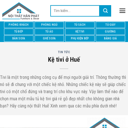
Skip
Tìm
to
kiếm:
content
PHÒNG KHÁCH
PHÒNG NGỦ
TỦ SÁCH
TỦ GIÀY
TỦ BẾP
TỦ ÁO
KỆ TIVI
GIƯỜNG
BÀN SOFA
GHẾ SOFA
PHỤ KIỆN BẾP
BẢNG GIÁ
TIN TỨC
Kệ tivi ở Huế
Tivi là một trong những công cụ để mọi người giải trí. Thông thường thì
nó sẽ đi chung với một chiếc kệ nhỏ. Những chiếc kệ này sẽ giúp chiếc
tivi có một chổ đứng và trang trí cho khu vực này. Vậy làm thế nào để
chọn mua một mẫu tủ kệ tivi giá rẻ gỗ đẹp nhất cho không gian nhà
bạn? Hãy cùng nội thất Huế Xinh xem qua các mẫu phía dưới nhé!