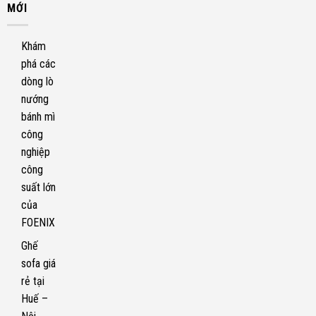
MỚI
Khám
phá các
dòng lò
nướng
bánh mì
công
nghiệp
công
suất lớn
của
FOENIX
Ghế
sofa giá
rẻ tại
Huế –